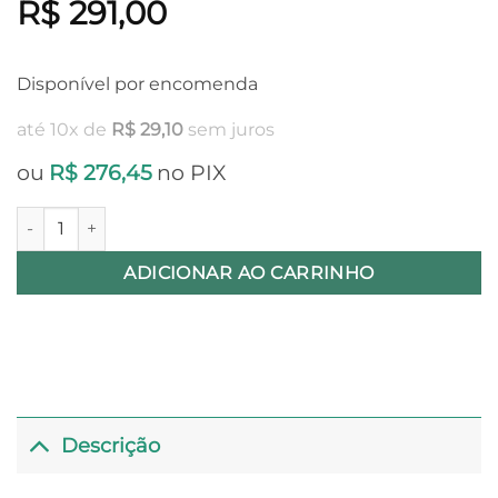
R$
291,00
Disponível por encomenda
até 10x de
R$
29,10
sem juros
ou
R$
276,45
no PIX
Placa de Borracha RKGP4 - 2mm quantidade
ADICIONAR AO CARRINHO
Descrição