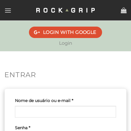
Skip
to
content
LOGIN WITH
GOOGLE
Login
ENTRAR
Obrigatório
Nome de usuário ou e-mail
*
Obrigatório
Senha
*