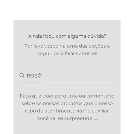
Ainda ficou com alguma dúvida?
Por favor, escolha uma das opções a
seguir para falar conosco:
ROBÔ
Faça qualquer pergunta ou comentário
sobre os nossos produtos que o nosso
robô de atentimento irá lhe auxiliar.
Você vai se surpreender...