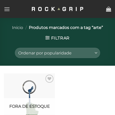
Skip
to
content
Início
/
Produtos marcados com a tag “arte”
FILTRAR
Adicionar
à lista de
desejos
FORA DE ESTOQUE