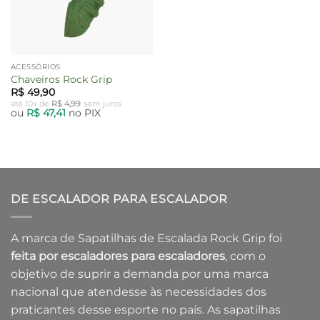
ACESSÓRIOS
Chaveiros Rock Grip
R$
49,90
até 10x de
R$
4,99
sem juros
ou
R$
47,41
no PIX
DE ESCALADOR PARA ESCALADOR
A marca de Sapatilhas de Escalada Rock Grip foi
feita por escaladores para escaladores
, com o
objetivo de suprir a demanda por uma marca
nacional que atendesse às necessidades dos
praticantes desse esporte no país. As sapatilhas