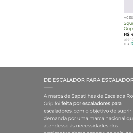
ACE
Sque
Grip
R$
4
até 1
ou
DE ESCALADOR PARA ESCALADO
A marca de Sapatilhas de Escalada R
Grip foi
feita por escaladores para
escaladores
, com o objetivo de suprir 
demanda por uma marca nacional q
atendesse às necessidades dos