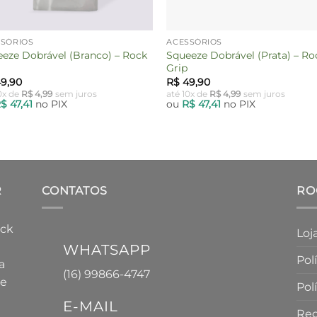
SSÓRIOS
ACESSÓRIOS
eze Dobrável (Branco) – Rock
Squeeze Dobrável (Prata) – Ro
Grip
9,90
R$
49,90
0x de
R$
4,99
sem juros
até 10x de
R$
4,99
sem juros
R$
47,41
no PIX
ou
R$
47,41
no PIX
R
CONTATOS
RO
ock
Loj
WHATSAPP
Pol
a
(16) 99866-4747
ue
Pol
E-MAIL
Reg