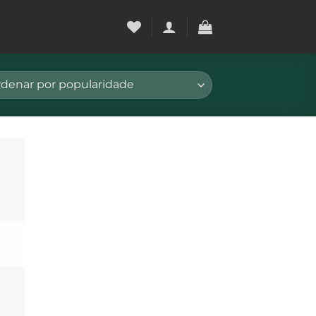
onar
a de
jos