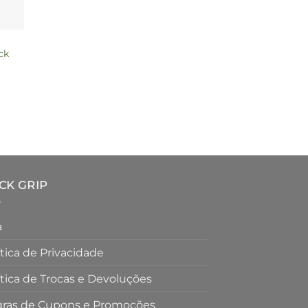
ck
CK GRIP
a
ítica de Privacidade
ítica de Trocas e Devoluções
ras de Cupons e Promoções