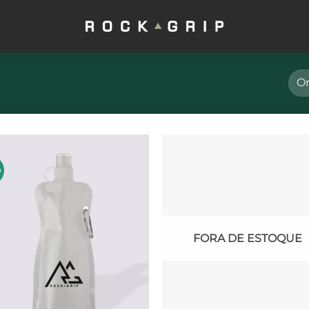
o
Adicionar
Adici
à lista de
à list
desejos
dese
FORA DE ESTOQUE