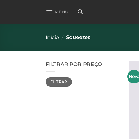
Skip
to
MENU
content
Início
/
Squeezes
FILTRAR POR PREÇO
Nov
Preço
Preço
FILTRAR
mínimo
máximo