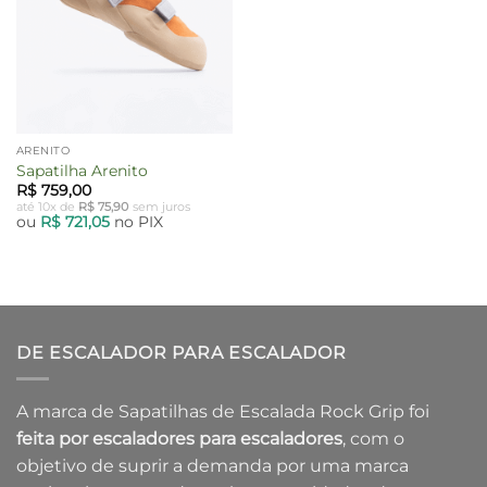
ARENITO
Sapatilha Arenito
R$
759,00
até 10x de
R$
75,90
sem juros
ou
R$
721,05
no PIX
DE ESCALADOR PARA ESCALADOR
A marca de Sapatilhas de Escalada Rock Grip foi
feita por escaladores para escaladores
, com o
objetivo de suprir a demanda por uma marca