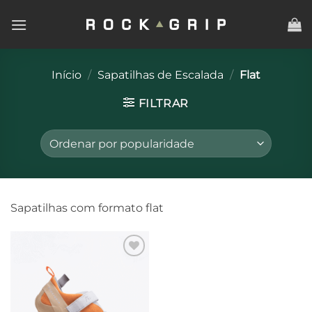
Skip
to
content
Início
/
Sapatilhas de Escalada
/
Flat
FILTRAR
Sapatilhas com formato flat
Adicionar
à lista de
desejos